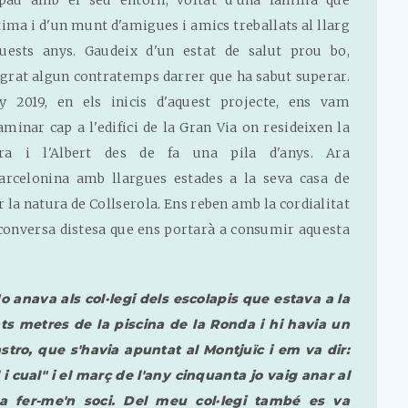
pau amb el seu entorn, voltat d'una família que
tima i d'un munt d'amigues i amics treballats al llarg
quests anys. Gaudeix d'un estat de salut prou bo,
grat algun contratemps darrer que ha sabut superar.
ny 2019, en els inicis d'aquest projecte, ens vam
minar cap a l'edifici de la Gran Via on resideixen la
ra i l'Albert des de fa una pila d'anys. Ara
arcelonina amb llargues estades a la seva casa de
r la natura de Collserola. Ens reben amb la cordialitat
 conversa distesa que ens portarà a consumir aquesta
Jo anava als col·legi dels escolapis que estava a la
s metres de la piscina de la Ronda i hi havia un
stro, que s'havia apuntat al Montjuïc i em va dir:
i cual" i el març de l'any cinquanta jo vaig anar al
', a fer-me'n soci. Del meu col·legi també es va