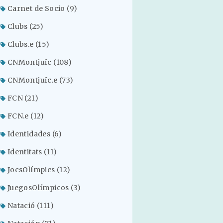
Carnet de Socio
(9)
Clubs
(25)
Clubs.e
(15)
CNMontjuïc
(108)
CNMontjuïc.e
(73)
FCN
(21)
FCN.e
(12)
Identidades
(6)
Identitats
(11)
JocsOlímpics
(12)
JuegosOlímpicos
(3)
Natació
(111)