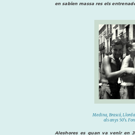
en sabien massa res els entrenad
Medina, Brascó, Llordac
als anys 50's. Fon
Aleshores es quan va venir en Ja