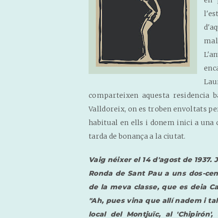
en 
l'es
d'a
mal
L'a
enca
Lau
comparteixen aquesta residencia b
Valldoreix, on es troben envoltats pe
habitual en ells i donem inici a una
tarda de bonança a la ciutat.
Vaig néixer el 14 d'agost de 1937. 
Ronda de Sant Pau a uns dos-cent
de la meva classe, que es deia Ca
"Ah, pues vina que allí nadem i tal 
local del Montjuïc, al 'Chipirón