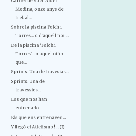
Carnet de Soci. Albert
Medina, onze anys de
trebal...
Sobre la piscina Folch i
Torres... o d'aquell noi ...
De la piscina 'Folch i
Torres'... o aquel niño
que...
Sprints. Una de travesias...
Sprints. Una de
travessies...
Los que nos han
entrenado...
Els que ens entrenaven...
Y llegó el Atletismo !... (I)