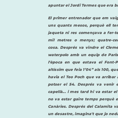
apuntar el Jordi Termes que era br
El primer entrenador que em vaig 
uns quants mesos, perquè ell tenia
jaqueta ni res començava a fer-t
mil metres o menys; quatre-ce
cosa.
Després va vindre el Cleme
waterpolo amb un equip de Paris 
l'època en que estava el Font-
altíssim que feia 1’04” als 100, 
havia el Teo Poch que va arribar
potser el 54. Després va venir 
capellà... i mes tard hi va estar
no va estar gaire temps perquè el
Canàries. Després del Calamita va v
un desastre, imagina't que jo neda