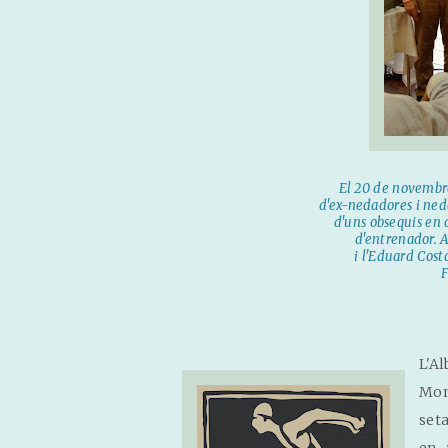
El 20 de novembre
d'ex-nedadores i neda
d'uns obsequis en
d'entrenador. 
i l'Eduard Cost
F
L'A
Mon
set