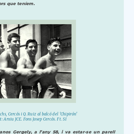
ors que teníem.
hs, Cercós i Q. Ruiz al balcó del 'Chipirón'
t: Arxiu JCE. Fons Josep Cercós. Ft. SI
nos Gergely, a l’any 58, i va estar-se un parell