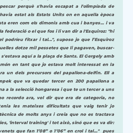
 pescar perquè s'havia escapat a l'olimpíada de
havia estat als Estats Units on en aquella època
ta eren com els dimonis amb cua i banyes... i va
 federació o el que fos i li van dir a l'Esquiroz: "hi
podríeu fitxar i tal...", suposo jo que l’Esquiroz
uelles dotze mil pessetes que li pagaven, buscar-
e s'estava aquí a la plaça de Sants. El Gergely amb
 món en tant que jo estava molt interessat en la
ra un dels precursors del papallona-delfin. Ell a
mpek que va quedar tercer en 200 papallona a
na a la selecció hongaresa i que te un tercer a uns
no recordo ara, vol dir que era de categoria, no
nia les mateixes dificultats que vaig tenir jo
tècnica de molts anys i creia que no es tractava
, 'interval training' i tot això, sinó que es va dir:
venets que fan 1’08” o 1’06” en crol i tal..." pues