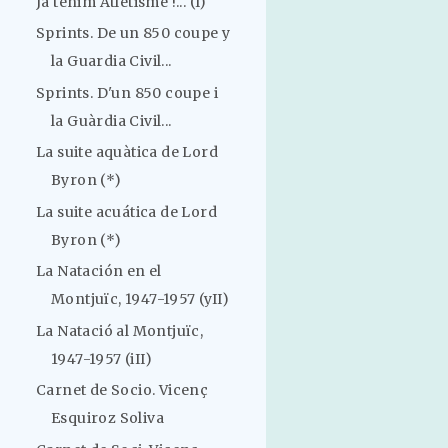
Ja tenim Atletisme !... (I)
Sprints. De un 850 coupe y
la Guardia Civil...
Sprints. D'un 850 coupe i
la Guàrdia Civil...
La suite aquàtica de Lord
Byron (*)
La suite acuática de Lord
Byron (*)
La Natación en el
Montjuïc, 1947-1957 (yII)
La Natació al Montjuïc,
1947-1957 (iII)
Carnet de Socio. Vicenç
Esquiroz Soliva