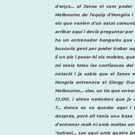
d'anys... al Janos el vam poder
Melbourne de l'equip d'Hongria i 
els que venien d'un estat comunis
arribar aquí i devia preguntar per la
ha un entrenador hongarès que el 
buscaria gent per poder trobar aq
li un pis i posar-hi els mobles, qu
mi tenia totes les confiances del
natació i ja sabia que el Janos e
Hongria entrenava el Giorgy Du
Melbourne... clar, un tío que entre
JJ.OO. i altres nedadors que ja 
?...
doncs es va quedar aquí i te
després, però ell tenia una base 
d'entrenar molt ni amb moltes series
"ostres!... soc aquí amb quatre jo