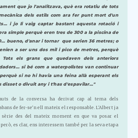
ament que jo l'analitzava, què era rotatiu de tots
de mecànica dels estils com ara fer punt mort d'un
s... i jo li vaig captar bastant aquesta rotació i
era simple perquè eren tres de 300 a la piscina de
... bueno, d'anar i tornar que serien 36 metres; o
venien a ser uns dos mil i pico de metres, perquè
Tots els grans que quedaven dels anteriors
adors... si bé com a waterpolistes van continuar
 perquè si no hi havia una feina allà esperant els
disset o divuit any i t'has d'espavilar..."
nuts de la conversa ha derivat cap al tema dels
bans de fer-se'n ell mateix el responsable. L'Albert ja
e sèrie des del mateix moment en que va posar el
. però, es clar, ens interessem també per la seva etapa