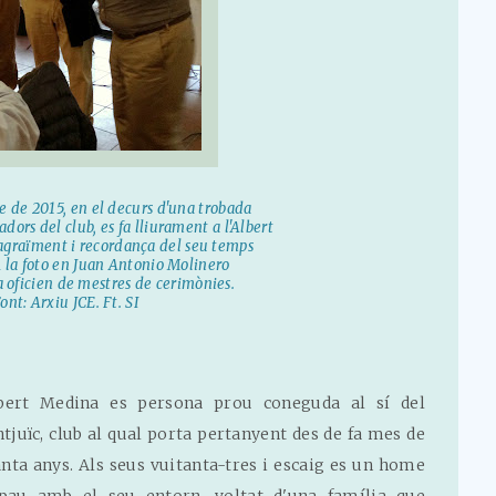
 de 2015, en el decurs d'una trobada
dors del club, es fa lliurament a l'Albert
 agraïment i recordança del seu temps
A la foto en Juan Antonio Molinero
a oficien de mestres de cerimònies.
ont: Arxiu JCE. Ft. SI
lbert Medina es persona prou coneguda al sí del
tjuïc, club al qual porta pertanyent des de fa mes de
anta anys. Als seus vuitanta-tres i escaig es un home