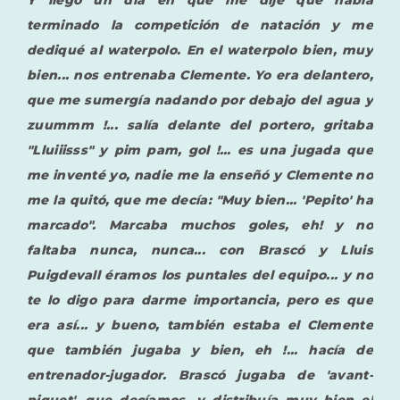
Y llegó un día en que me dije que había
terminado la competición de natación y me
dediqué al waterpolo. En el waterpolo bien, muy
bien... nos entrenaba Clemente. Yo era delantero,
que me sumergía nadando por debajo del agua y
zuummm !... salía delante del portero, gritaba
"Lluiiisss" y pim pam, gol !... es una jugada que
me inventé yo, nadie me la enseñó y Clemente no
me la quitó, que me decía: "Muy bien... 'Pepito' ha
marcado". Marcaba muchos goles, eh! y no
faltaba nunca, nunca... con Brascó y Lluis
Puigdevall éramos los puntales del equipo... y no
te lo digo para darme importancia, pero es que
era así... y bueno, también estaba el Clemente
que también jugaba y bien, eh !... hacía de
entrenador-jugador. Brascó jugaba de 'avant-