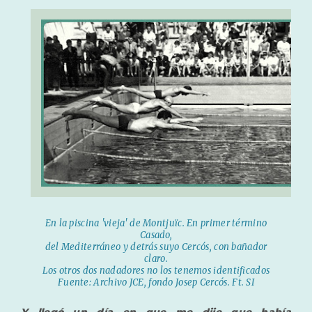
En la piscina 'vieja' de Montjuïc. En primer término
Casado,
del Mediterráneo y detrás suyo Cercós, con bañador
claro.
Los otros dos nadadores no los tenemos identificados
Fuente: Archivo JCE, fondo Josep Cercós. Ft. SI