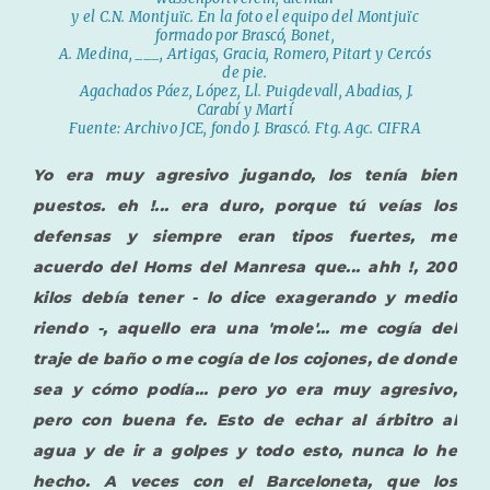
y el C.N. Montjuïc. En la foto el equipo del Montjuïc
formado por Brascó, Bonet,
A. Medina, ___, Artigas, Gracia, Romero, Pitart y Cercós
de pie.
Agachados Páez, López, Ll. Puigdevall, Abadias, J.
Carabí y Martí
Fuente: Archivo JCE, fondo J. Brascó. Ftg. Agc. CIFRA
Yo era muy agresivo jugando, los tenía bien
puestos. eh !... era duro, porque tú veías los
defensas y siempre eran tipos fuertes, me
acuerdo del Homs del Manresa que... ahh !, 200
kilos debía tener - lo dice exagerando y medio
riendo -, aquello era una 'mole'... me cogía del
traje de baño o me cogía de los cojones, de donde
sea y cómo podía... pero yo era muy agresivo,
pero con buena fe. Esto de echar al árbitro al
agua y de ir a golpes y todo esto, nunca lo he
hecho. A veces con el Barceloneta, que los