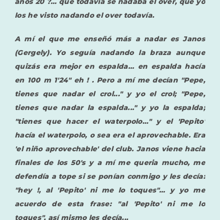
años 20 ?... que todavía se nadaba el over, que yo
los he visto nadando el over todavía.
A mí el que me enseñó más a nadar es Janos
(Gergely). Yo seguía nadando la braza aunque
quizás era mejor en espalda... en espalda hacía
en 100 m 1'24" eh ! . Pero a mí me decían "Pepe,
tienes que nadar el crol..." y yo el crol; "Pepe,
tienes que nadar la espalda..." y yo la espalda;
"tienes que hacer el waterpolo..." y el 'Pepito'
hacía el waterpolo, o sea era el aprovechable. Era
'el niño aprovechable' del club. Janos viene hacia
finales de los 50's y a mí me queria mucho, me
defendía a tope si se ponían conmigo y les decía:
"hey !, al 'Pepito' ni me lo toques"... y yo me
acuerdo de esta frase: "al 'Pepito' ni me lo
toques", así mismo les decía...