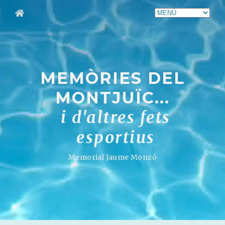
MEMÒRIES DEL
MONTJUÏC...
i d'altres fets
esportius
Memorial Jaume Monzó