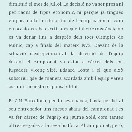
dimissió el mes de juliol. La decisió no va ser presa ni
per raons de tipus econòmic, ni perquè ja tingués
emparaulada la titularitat de l'equip nacional, com
en ocasions s'ha escrit, atès que tal circumstància no
es va donar fins a després dels Jocs Olímpics de
Munic, cap a finals del mateix 1972. Davant de la
situació d'excepcionalitat la direcció de l'equip
durant el campionat va estar a càrrec dels ex-
jugadors Vicenç Siré, Eduard Costa i el que això
subscriu, que de manera acordada amb l'equip varen
assumir aquesta responsabilitat.
El C.N. Barcelona, per la seva banda, havia perdut al
seu entrenador uns mesos abans del campionat i es
va fer càrrec de l'equip en Jaume Solé, com tantes
altres vegades a la seva història. Al campionat, però,