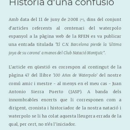
Història d'una confusió
Amb data del 11 de juny de 2008
, dins del conjunt
(*)
d'articles referents al centenari del waterpolo
espanyol a la pàgina web de la RFEN es va publicar
una entrada titulada
"El C.N. Barcelona pierde la 'última
.
joya de su corona' a manos del Club Natació Montjuïc"
L'article en qüestió es correspon al contingut de la
pàgina 47 del llibre
del nostre
'100 Años de Waterpolo'
comú amic i mestre - al menys en el meu cas - Juan
Antonio Sierra Puerto (JASP). A banda dels
innombrables encerts que li corresponen com a
dirigent, cronista i historiador de la nostra natació i
waterpolo se li ha colat aquesta lleugera errada de la
qual, per cert, no n'és l'iniciador.