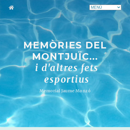
MEMÒRIES DEL
MONTJUÏC...
i d'altres fets
esportius
Memorial Jaume Monzó