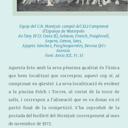
Equip del C.N. Montjuïc campió del XLI Campionat
d'Espanya de Waterpolo
de l'any 1972: Costa (E), Solanas, Franch, Puigdevall,
Segura, Comas, Sans,
Ajupits: Sánchez, Puig,Nogueroles, Devesa (Jr) i
Asensio.
Font: Arxiu JCE. Ft. SI
Aquesta foto amb la seva pèssima qualitat és l'única
que hem localitzat que correspon, aquest cop sí, al
campionat en qüestió. La seva localització és evident
a la piscina Folch i Torres, al costat de la torre de
salts, i correspon a l'alineació que es va donar en el
partit final de la competició. S'ha reproduït de la
portada del butlletí del Montjuïc corresponent al mes
de novembre de 1972.