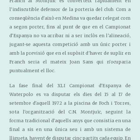
Franch al Montjuïc es converteix ràpidament en
l'indiscutible defensor de la porteria del club. Com a
conseqüència d'això en Medina va quedar relegat com
a segon porter, fins al punt de que en el Campionat
d'Espanya no va arribar ni a ser inclòs en l'alineació,
jugant-se aquesta competició amb un únic porter i
amb la previsió que en el supòsit d'haver de suplir en
Franch seria el mateix Joan Sans qui n'ocuparia
puntualment el lloc.
La fase final del XLI Campionat d'Espanya de
Waterpolo es va disputar els dies del 15 al 17 de
setembre d'aquell 1972 a la piscina de Foch i Torres,
sota l'organització del C.N. Montjuïc, seguint la
forma tradicional d'aquells anys que consistia en una
final a sis en una única seu i amb un sistema de
lligueta, havent de disputar cinc partits cada equip. En