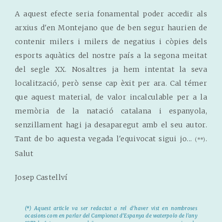
A aquest efecte seria fonamental poder accedir als
arxius d'en Montejano que de ben segur haurien de
contenir milers i milers de negatius i còpies dels
esports aquàtics del nostre país a la segona meitat
del segle XX. Nosaltres ja hem intentat la seva
localització, però sense cap èxit per ara. Cal témer
que aquest material, de valor incalculable per a la
memòria de la natació catalana i espanyola,
senzillament hagi ja desaparegut amb el seu autor.
Tant de bo aquesta vegada l'equivocat sigui jo...
.
(**)
Salut
Josep Castellví
(*) Aquest article va ser redactat a rel d'haver vist en nombroses
ocasions com en parlar del Campìonat d'Espanya de waterpolo de l'any