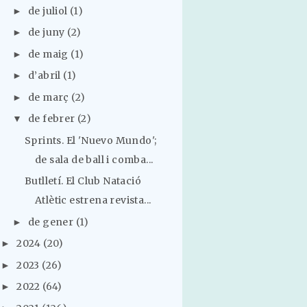
de juliol
(1)
►
de juny
(2)
►
de maig
(1)
►
d’abril
(1)
►
de març
(2)
►
de febrer
(2)
▼
Sprints. El 'Nuevo Mundo';
de sala de ball i comba...
Butlletí. El Club Natació
Atlètic estrena revista...
de gener
(1)
►
2024
(20)
►
2023
(26)
►
2022
(64)
►