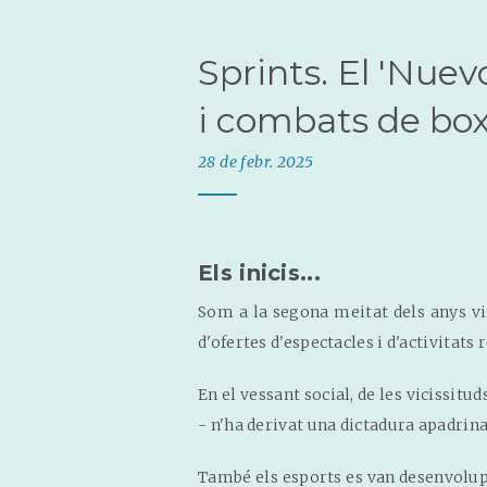
Sprints. El 'Nuev
i combats de boxa
28 de febr. 2025
Els inicis...
Som a la segona meitat dels anys vin
d'ofertes d'espectacles i d'activitats 
En el vessant social, de les vicissitu
- n'ha derivat una dictadura apadrina
També els esports es van desenvolupa