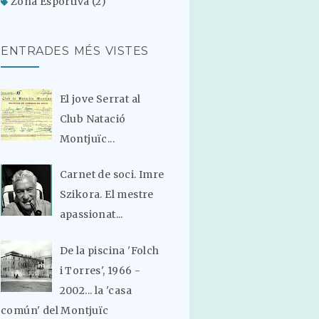
Zona Esportiva
(2)
ENTRADES MÉS VISTES
El jove Serrat al
Club Natació
Montjuïc...
Carnet de soci. Imre
Szikora. El mestre
apassionat...
De la piscina 'Folch
i Torres', 1966 -
2002... la 'casa
común' del Montjuïc