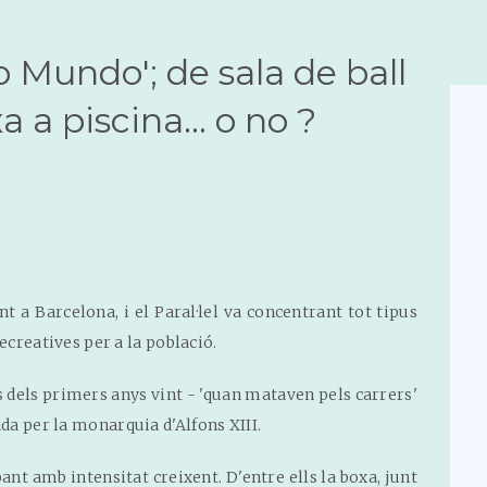
o Mundo'; de sala de ball
 a piscina... o no ?
t a Barcelona, i el Paral·lel va concentrant tot tipus
recreatives per a la població.
ds dels primers anys vint - 'quan mataven pels carrers'
da per la monarquia d'Alfons XIII.
nt amb intensitat creixent. D'entre ells la boxa, junt