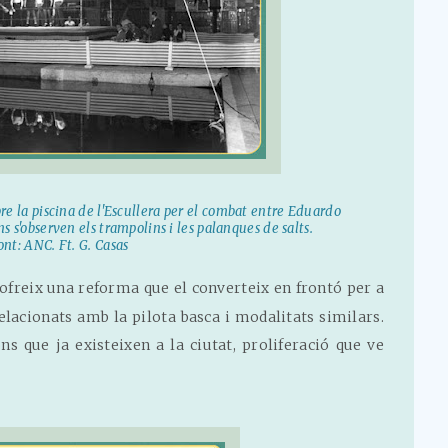
bre la piscina de l'Escullera per el combat entre Eduardo
ons s'observen els trampolins i les palanques de salts.
ont: ANC. Ft. G. Casas
ofreix una reforma que el converteix en frontó per a
relacionats amb la pilota basca i modalitats similars.
ons que ja existeixen a la ciutat, proliferació que ve