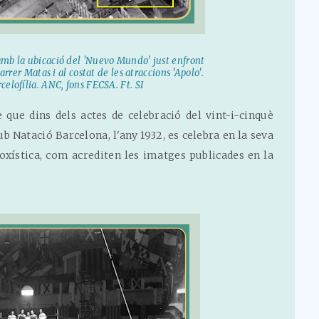
 amb la ubicació del 'Nuevo Mundo' just enfront
arrer Matas i al costat de les atraccions 'Apolo'.
celofília. ANC, fons FECSA. Ft. SI
 que dins dels actes de celebració del vint-i-cinquè
ub Natació Barcelona, l'any 1932, es celebra en la seva
boxística, com acrediten les imatges publicades en la