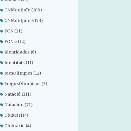
CNMontjuïc
(108)
CNMontjuïc.e
(73)
FCN
(21)
FCN.e
(12)
Identidades
(6)
Identitats
(11)
JocsOlímpics
(12)
JuegosOlímpicos
(3)
Natació
(111)
Natación
(71)
Obituari
(4)
Obituario
(4)