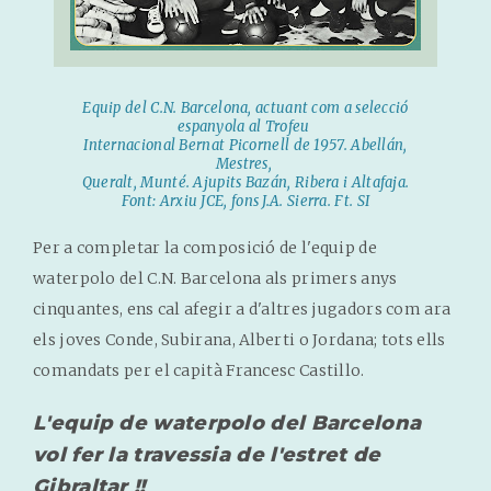
Equip del C.N. Barcelona, actuant com a selecció
espanyola al Trofeu
Internacional Bernat Picornell de 1957. Abellán,
Mestres,
Queralt, Munté. Ajupits Bazán, Ribera i Altafaja.
Font: Arxiu JCE, fons J.A. Sierra. Ft. SI
Per a completar la composició de l'equip de
waterpolo del C.N. Barcelona als primers anys
cinquantes, ens cal afegir a d'altres jugadors com ara
els joves Conde, Subirana, Alberti o Jordana; tots ells
comandats per el capità Francesc Castillo.
L'equip de waterpolo del Barcelona
vol fer la travessia de l'estret de
Gibraltar !!