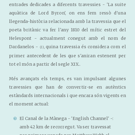
entrades dedicades a diferents travessies - 'La suite
aquàtica de Lord Byron', on ens fem ressò d'una
llegenda-història relacionada amb la travessia que el
poeta britànic va fer l'any 1810 del mític estret del
Helespont - actualment conegut amb el nom de
Dardanelos -
quina travessia és considera com el
(1),
primer antecedent de les que s'aniran estenent per
tot el món a partir del segle XIX.
.
Més avançats els temps, es van impulsant algunes
travessies que han de convertir-se en autèntics
estàndards internacionals i que encara són vigents en
el moment actual:
El Canal de la Mànega - 'English Channel' -:
amb 42 km de recorregut. Va ser travessat