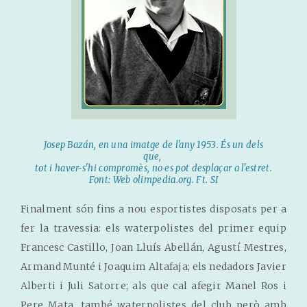
Josep Bazán, en una imatge de l'any 1953. És un dels
que,
tot i haver-s'hi compromès, no es pot desplaçar a l'estret.
Font: Web olimpedia.org. Ft. SI
Finalment són fins a nou esportistes disposats per a
fer la travessia: els waterpolistes del primer equip
Francesc Castillo, Joan Lluís Abellán, Agustí Mestres,
Armand Munté i Joaquim Altafaja; els nedadors Javier
Alberti i Juli Satorre; als que cal afegir Manel Ros i
Pere Mata, també waterpolistes del club però amb