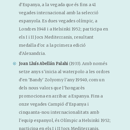
d'Espanya, a la vegada que és fins a 41
vegades internacional amb la selecció
espanyola. Es dues vegades olímpic, a
Londres 1948 i a Helsinki 1952; participa en
els I i II Jocs Mediterranis, resultant
medalla d'or a la primera edició
d'Alexandria.
(1933). Amb només
Joan Lluís Abellán Palahi
setze anys s'inicia al waterpolo a les ordres
d'en 'Bandy' Zolyomy l'any 19949, com un
dels nous valors que l'hongarès
promociona en arribar a Espanya. Fins a
onze vegades Campió d'Espanya i
cinquanta-nou internacionalitats amb
l'equip espanyol, és Olímpic a Helsinki 1952;
participa en els I i II Jocs Mediterranis,