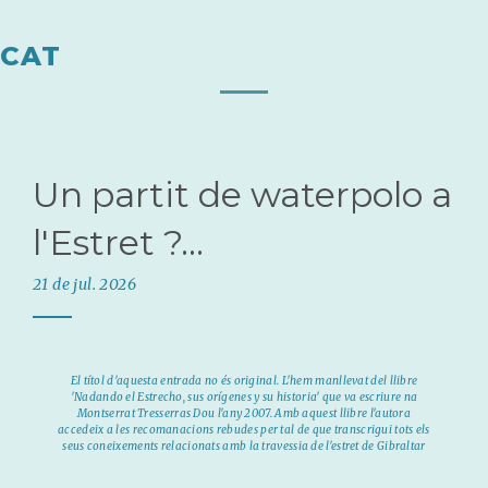
CAT
Un partit de waterpolo a
l'Estret ?...
21 de jul. 2026
El títol d'aquesta entrada no és original. L'hem manllevat del llibre
'Nadando el Estrecho, sus orígenes y su historia' que va escriure na
Montserrat Tresserras Dou l'any 2007. Amb aquest llibre l'autora
accedeix a les recomanacions rebudes per tal de que transcrigui tots els
seus coneixements relacionats amb la travessia de l'estret de Gibraltar