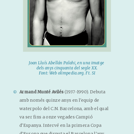
Joan Lluís Abellán Palahi, en una imatge
dels anys cinquanta del segle XX.
Font: Web olimpedia.org. Ft. SI
(1937-1990). Debuta
Armand Munté Avilés
amb només quinze anys en l'equip de
waterpolo del C.N. Barcelona, amb el qual
va ser fins a onze vegades Campió
d'Espanya. Intervé en la primera Copa
d'Europa que disputa el Barcelona l'any