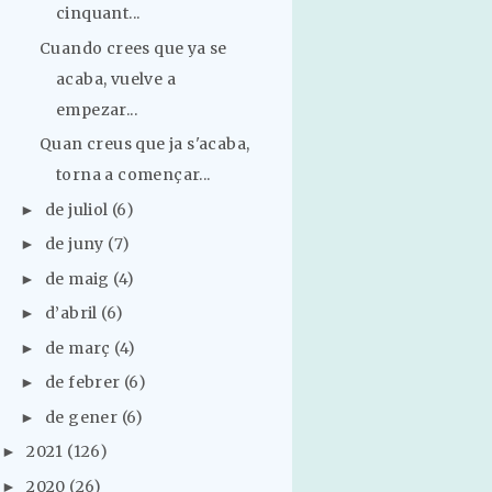
cinquant...
Cuando crees que ya se
acaba, vuelve a
empezar...
Quan creus que ja s'acaba,
torna a començar...
de juliol
(6)
►
de juny
(7)
►
de maig
(4)
►
d’abril
(6)
►
de març
(4)
►
de febrer
(6)
►
de gener
(6)
►
2021
(126)
►
2020
(26)
►