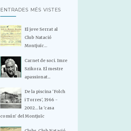
ENTRADES MÉS VISTES
El jove Serrat al
Club Natació
Montjuïc...
Carnet de soci. Imre
Szikora. El mestre
apassionat...
De la piscina 'Folch
i Torres', 1966 -
2002... la 'casa
común' del Montjuïc
Clubs. Club Natació