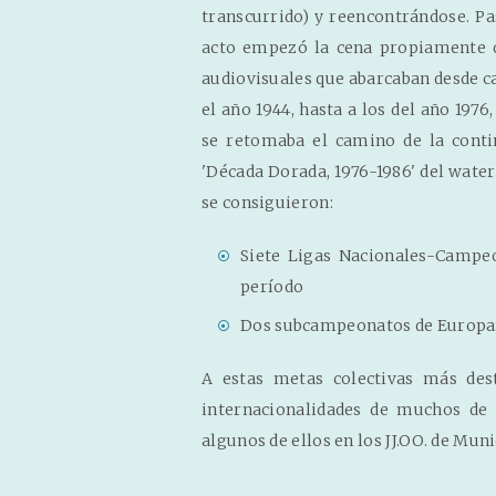
transcurrido) y reencontrándose. Pas
acto empezó la cena propiamente di
audiovisuales que abarcaban desde ca
el año 1944, hasta a los del año 19
se retomaba el camino de la cont
'Década Dorada, 1976-1986' del water
se consiguieron:
Siete Ligas Nacionales-Campeo
período
Dos subcampeonatos de Europa: el
A estas metas colectivas más dest
internacionalidades de muchos de 
algunos de ellos en los JJ.OO. de Mun