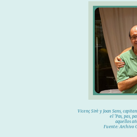
Vicenç Sirè y Joan Sans, capita
el 'Pas, pas, p
aquellos añ
Fuente: Archivo 